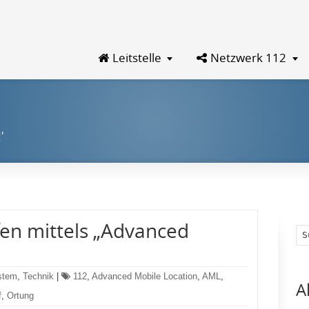
Leitstelle
Netzwerk 112
'
en mittels „Advanced
ystem
,
Technik
|
112
,
Advanced Mobile Location
,
AML
,
A
f
,
Ortung