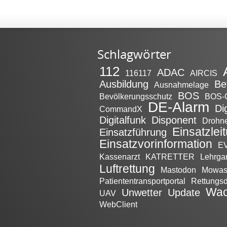
Schlagwörter
112
ADAC
116117
AIRCIS
Ausbildung
Be
Ausnahmelage
BOS
Bevölkerungsschutz
BOS-
DE-Alarm
Di
CommandX
Digitalfunk
Disponent
Drohn
Einsatzlei
Einsatzführung
Einsatzvorinformation
EV
Kassenarzt
KATRETTER
Lehrga
Luftrettung
Mastodon
Mowa
Patiententransportportal
Rettungsd
Wac
Unwetter
Update
UAV
WebClient