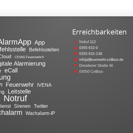
Erreichbarkeiten
AlarmApp
App
Notruf
112
0355 632-0
fehlsstelle
Befehlsstellen
0355 632-138
Cloud
CEVAS Feuerwehr®
info[at]feuerwehr.cottbus.de
gitale Alarmierung
Dresdener Straße 46
eCall
e
03050 Cottbus
tung
Feuerwehr
I
IVENA
Leitstelle
ng
Notruf
s
ienst
Sirenen
Twitter
halarm
Wachalarm-IP