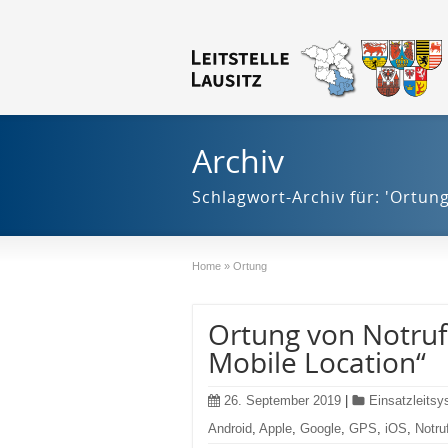
Archiv
Schlagwort-Archiv für: 'Ortung
Home
»
Ortung
Ortung von Notruf
Mobile Location“
26. September 2019
|
Einsatzleits
Android
,
Apple
,
Google
,
GPS
,
iOS
,
Notru