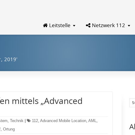
Leitstelle
Netzwerk 112
, 2019'
en mittels „Advanced
ystem
,
Technik
|
112
,
Advanced Mobile Location
,
AML
,
A
f
,
Ortung