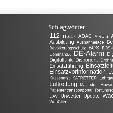
Schlagwörter
112
ADAC
116117
AIRCIS
Ausbildung
Be
Ausnahmelage
BOS
Bevölkerungsschutz
BOS-
DE-Alarm
Di
CommandX
Digitalfunk
Disponent
Drohn
Einsatzlei
Einsatzführung
Einsatzvorinformation
EV
Kassenarzt
KATRETTER
Lehrga
Luftrettung
Mastodon
Mowa
Patiententransportportal
Rettungsd
Wac
Unwetter
Update
UAV
WebClient