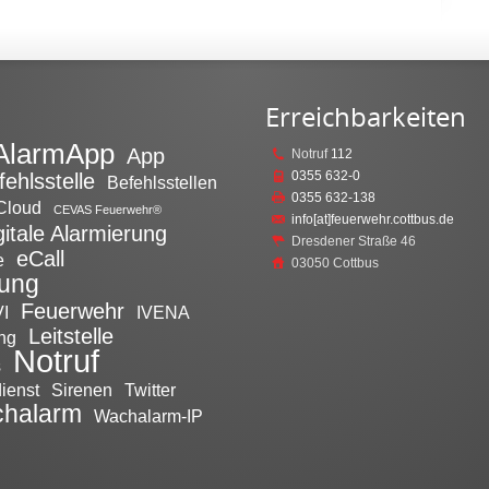
Erreichbarkeiten
AlarmApp
App
Notruf
112
0355 632-0
fehlsstelle
Befehlsstellen
0355 632-138
Cloud
CEVAS Feuerwehr®
info[at]feuerwehr.cottbus.de
gitale Alarmierung
Dresdener Straße 46
eCall
e
03050 Cottbus
tung
Feuerwehr
I
IVENA
Leitstelle
ng
Notruf
s
ienst
Sirenen
Twitter
halarm
Wachalarm-IP