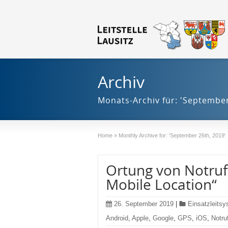
Archiv
Monats-Archiv für: 'September
Home
»
Monthly Archive for: 'September 26th, 2019'
Ortung von Notruf
Mobile Location“
26. September 2019
|
Einsatzleits
Android
,
Apple
,
Google
,
GPS
,
iOS
,
Notru