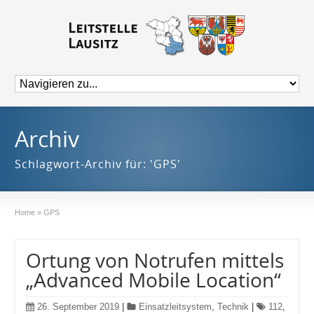
Archiv
Schlagwort-Archiv für: 'GPS'
Home
»
GPS
Ortung von Notrufen mittels
„Advanced Mobile Location“
26. September 2019
|
Einsatzleitsystem
,
Technik
|
112
,