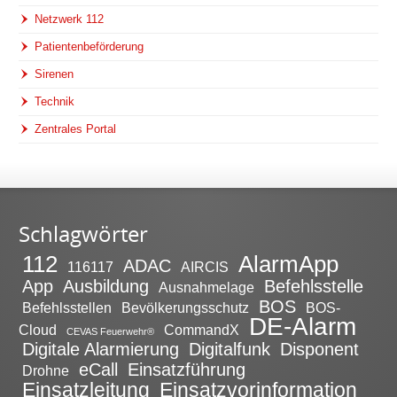
Netzwerk 112
Patientenbeförderung
Sirenen
Technik
Zentrales Portal
Schlagwörter
112
AlarmApp
ADAC
116117
AIRCIS
App
Ausbildung
Befehlsstelle
Ausnahmelage
BOS
Befehlsstellen
Bevölkerungsschutz
BOS-
DE-Alarm
Cloud
CommandX
CEVAS Feuerwehr®
Digitale Alarmierung
Digitalfunk
Disponent
eCall
Einsatzführung
Drohne
Einsatzleitung
Einsatzvorinformation