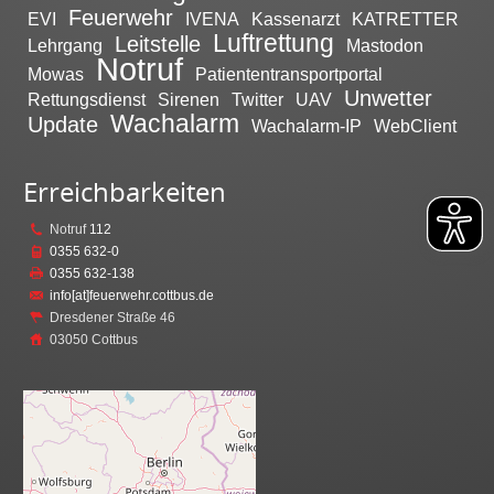
Feuerwehr
EVI
IVENA
Kassenarzt
KATRETTER
Luftrettung
Leitstelle
Lehrgang
Mastodon
Notruf
Mowas
Patiententransportportal
Unwetter
Rettungsdienst
Sirenen
Twitter
UAV
Wachalarm
Update
Wachalarm-IP
WebClient
Erreichbarkeiten
Notruf
112
0355 632-0
0355 632-138
info[at]feuerwehr.cottbus.de
Dresdener Straße 46
03050 Cottbus