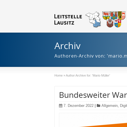
Archiv
Authoren-Archiv von: 'mario.m
Home
»
Author Archive for: 'Mario Müller'
Bundesweiter Warn
7. Dezember 2022
|
Allgemein
,
Digi