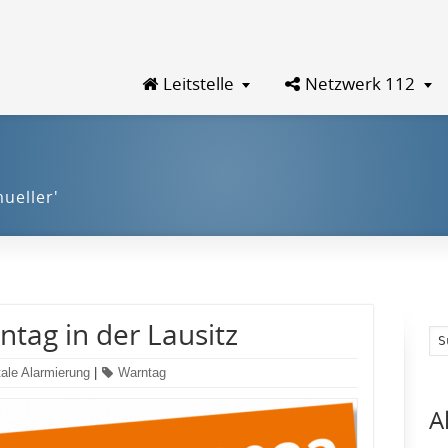
Leitstelle
Netzwerk 112
ueller'
tag in der Lausitz
tale Alarmierung
|
Warntag
A