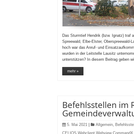
Das Sturmtief Hendrik (bzw. Ignatz) tra
Spreewald, Elbe-Elster, Oberspreewald-La
hoch war das Anruf- und Einsatzaufko
wurden in der Leitstelle Lausitz untern
unterstützen? In diesem Beitrag geben wi
mehr »
Befehlsstellen im 
Gemeindeverwalt
5. Mai 2021
|
Allgemein
,
Befehlsste
CELIOS Webclient Webview CommandX