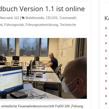
buch Version 1.1 ist online
K
Netzwerk 112
|
Befehlsstelle
,
CELIOS
,
CommandX
,
nd
,
Führungsstab
,
Führungsunterstützung
,
Technische
it einheitliche Feuerwehrdienstvorschrift FwDV-100 „Führung