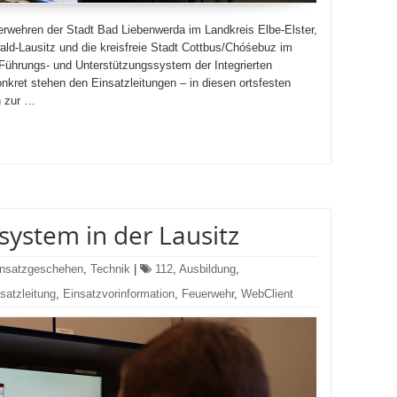
rwehren der Stadt Bad Liebenwerda im Landkreis Elbe-Elster,
ld-Lausitz und die kreisfreie Stadt Cottbus/Chóśebuz im
Führungs- und Unterstützungssystem der Integrierten
onkret stehen den Einsatzleitungen – in diesen ortsfesten
n zur …
system in der Lausitz
insatzgeschehen
,
Technik
|
112
,
Ausbildung
,
satzleitung
,
Einsatzvorinformation
,
Feuerwehr
,
WebClient